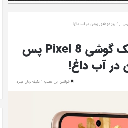
نجات معجزه‌آسای یک گوشی Pixel 8 پس
خواندن این مطلب 1 دقیقه زمان میبرد