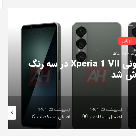
Read Ne
موبایل
ت 20, 1404
رندرهای رسمی گوشی سونی Xperia 1 VII در سه رنگ
ش شد
اردیبهشت 20, 1404
اردیبهشت 20, 1404
اردیبهشت 20, 1404
آنر 400 با دوربین 200 مگاپیکسلی در راه است؛ رونمایی ۲۲ می!
احتمال استفاده از Dimensity 9400 در Galaxy S25 FE به دلیل مشکلات Exynos!
افشای مشخصات گلکسی S25 Edge پیش از رونمایی رسمی!