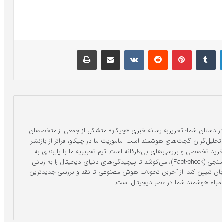
لینکدین
‫تامبلر
‫پین‌ترست
‫رددیت
‫VKontakte
اشتراک گذاری از طریق ایمیل
چاپ
در دستان شما؛ تحریریه رسانه خبری «چیکاو» متشکل از جمعی از متخصصان
 و تحلیل‌گران گجت‌های هوشمند است. ماموریت ما در چیکاو، فراتر از بازنشر
 خرید تخصصی و بررسی‌های بی‌طرفانه است. تیم تحریریه ما با پایبندی به
اصول اخلاق حرفه‌ای و دقت در صحت‌سنجی (Fact-check)، می‌کوشد تا پیچیدگی‌های دنیای دیجیتال را به زبانی
زبان تبیین کند. از آخرین تحولات هوش مصنوعی تا نقد و بررسی جدیدترین
راه هوشمند شما در عصر دیجیتال است.