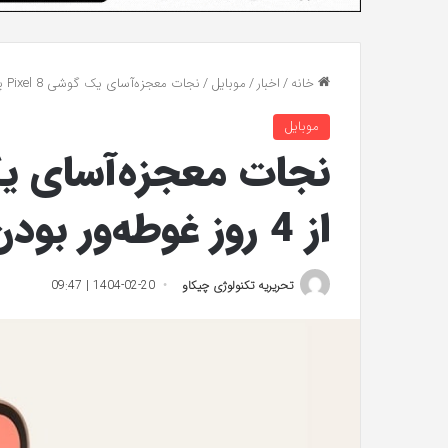
خانه
/
اخبار
/
موبایل
/
نجات معجزه‌آسای یک گوشی Pixel 8 پس از 4 روز غوطه‌ور بودن در آب داغ!
موبایل
از 4 روز غوطه‌ور بودن در آب داغ!
تحریریه تکنولوژی چیکاو
1404-02-20 | 09:47