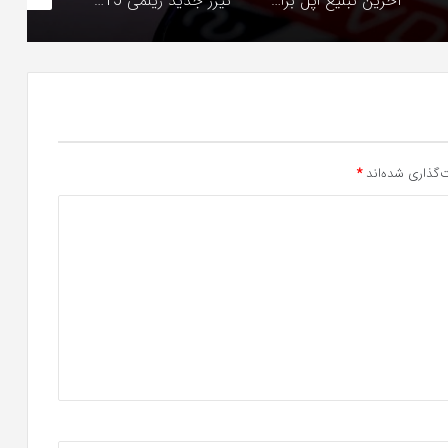
آخرین تبلیغ اپل برای آیفون 15 چند ویژگی جدید و جذاب دوربین را مشخص می کند
تیزر جدید ریلمی GT5 پرو: بررسی جزئیات پورت USB 3.2 و فضای ذخیره‌سازی
نکات مهم درباره تعویض تاچ ال سی دی گوشی موبایل
‌گذاری شده‌اند
*