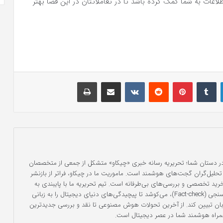
اطلاعات به شما کمک کرده باشد تا در تعاملاتتان در این فضا بهتر
لینکدین
‫تامبلر
‫پین‌ترست
‫رددیت
‫VKontakte
اشتراک گذاری از طریق ایمیل
چاپ
در دستان شما؛ تحریریه رسانه خبری «چیکاو» متشکل از جمعی از متخصصان
 و تحلیل‌گران گجت‌های هوشمند است. ماموریت ما در چیکاو، فراتر از بازنشر
 خرید تخصصی و بررسی‌های بی‌طرفانه است. تیم تحریریه ما با پایبندی به
اصول اخلاق حرفه‌ای و دقت در صحت‌سنجی (Fact-check)، می‌کوشد تا پیچیدگی‌های دنیای دیجیتال را به زبانی
زبان تبیین کند. از آخرین تحولات هوش مصنوعی تا نقد و بررسی جدیدترین
راه هوشمند شما در عصر دیجیتال است.