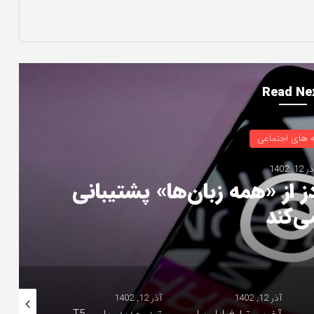
Read Ne
موبایل
آذر 12, 1402
به‌روزرسانی وان پلاس Open بهبودهایی در دوربین،
طات و سیستم اضافه می‌کند
آذر 12, 1402
آذر 12, 1402