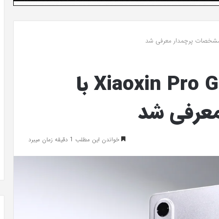
تبلت گیمینگ لنوو Xiaoxin Pro GT با
عرفی شد
خواندن این مطلب 1 دقیقه زمان میبرد