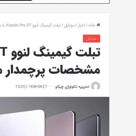
خانه
/
اخبار
/
موبایل
/
تبلت گیمینگ لنوو Xiaoxin Pro GT با مشخصات پرچمدار معرفی شد
موبایل
مشخصات پرچمدار م
تحریریه تکنولوژی چیکاو
1404-04-27 | 13:20