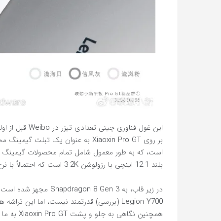
این غول فناوری 
بلند 12.1 اینچی با رزولوشن 3.2K است که احتمالاً با نرخ تازه سازی 120 هرتز یا 144 هرتز همراه شده است.
Legion Y700 (بررسی) قدرتمند نیست، اما این ت
همچنین نگا