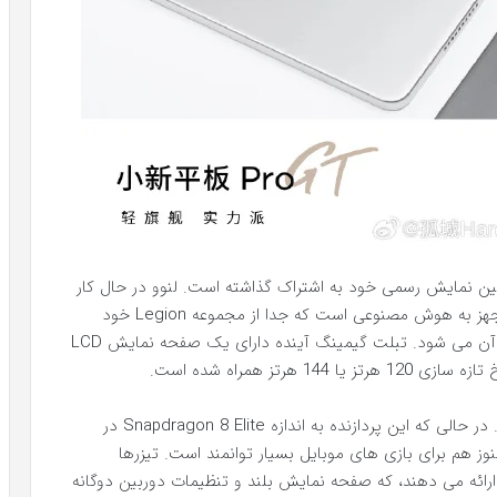
چینی تعدادی تیزر در Weibo قبل از اولین نمایش رسمی خود به اشتراک گذاشته است. لنوو در حال کار
بر روی Xiaoxin Pro GT به عنوان یک تبلت گیمینگ مجهز به هوش مصنوعی است که جدا از مجموعه Legion خود
است، که به طور معمول شامل تمام محصولات گیمینگ آن می شود. تبلت گیمینگ آینده دارای یک صفحه نمایش LCD
در زیر قاب، به Snapdragon 8 Gen 3 مجهز شده است. در حالی که این پردازنده به اندازه Snapdragon 8 Elite در
راشه هنوز هم برای بازی های موبایل بسیار توانمند است. تیزرها
هی به جلو و پشت Xiaoxin Pro GT به ما ارائه می دهند، که صفحه نمایش بلند و تنظیمات دوربین دوگانه