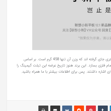
همه اینها در یک شاسی فوق العاده باریک 5.99 میلی متری جای گرفته اند که وزن آن تنها 458 گرم است. بر اساس
می تواند Xiaoxin Pro GT را با بدنه تمام فلزی بسازد. این برند هنوز تاریخ عرضه این تبلت گیمینگ را
ای اشاره داشتند. پس برای اطلاعات بیشتر با ما همراه باشید.
لینکدین
‫تامبلر
‫پین‌ترست
‫رددیت
‫VKontakte
اشتراک گذاری از طریق ایمیل
چاپ