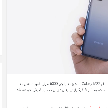
براساس جدیدترین گزارش ها، گوشی جدید سامسونگ با نام Galaxy M32 مجهز به باتری 6000 میلی آمپر ساعتی به
همراه صفحه نمایش 6.4 اینچی از نوع سوپر امولد با دو نسخه رم 4 و 6 گیگابایتی به زودی روانه بازار فروش خواهد شد.