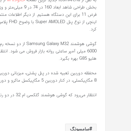
به نقل از GsmArena، جدید ترین نسخه
خانواده M
از ب
کرد.
6000 میلی آمپر ساعتی روانه بازار فروش می شود. 
هلیو G85 بهره بگیرد.
8 مگاپیکسلی، در کنار دوربین 5 مگاپیکسل ماکرو و دوربین 5 مگاپیکسل عمق‌سنج را به عهده دارد.
انتظار می‌رود که گوشی هوشمند گلکسی ام 32 در دو رنگ آبی و مشکی راهی بازار فروش شود.
سامسونگ