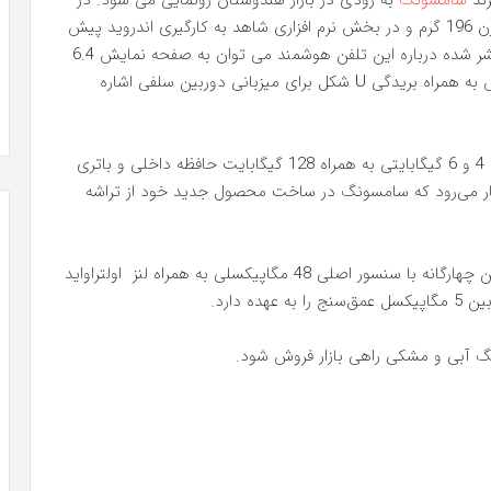
رند
سامسونگ
به زودی در بازار هندوستان رونمایی می شود. در
بخش طراحی شاهد ابعاد 160 در 74 در 9 میلی‌متر و وزن 196 گرم و در بخش نرم افزاری شاهد به کارگیری اندروید پیش
فرض 11 برای این دستگاه هستیم. از دیگر اطلاعات منتشر شده درباره این تلفن هوشمند می توان به صفحه نمایش 6.4
اینچی از نوع پنل Super AMOLED با وضوح FHD پلاس به همراه بریدگی U شکل برای میزبانی دوربین سلفی اشاره
گوشی هوشمند Samsung Galaxy M32 از دو نسخه رم 4 و 6 گیگابایتی به همراه 128 گیگابایت حافظه داخلی و باتری
انتظار می‌رود که سامسونگ در ساخت محصول جدید خود از تراشه
محفظه دوربین تعبیه شده در پنل پشتی، میزبانی دوربین چهارگانه با سنسور اصلی 48 مگاپیکسلی به همراه لنز اولتراواید