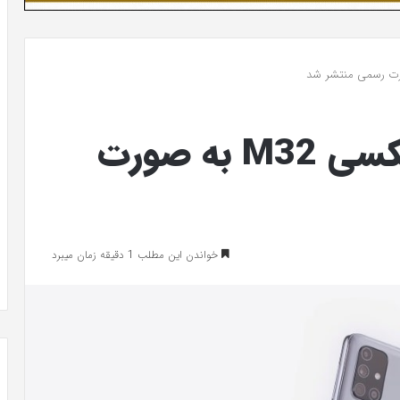
مشخصات گوشی گلکسی M32 به صورت
خواندن این مطلب 1 دقیقه زمان میبرد