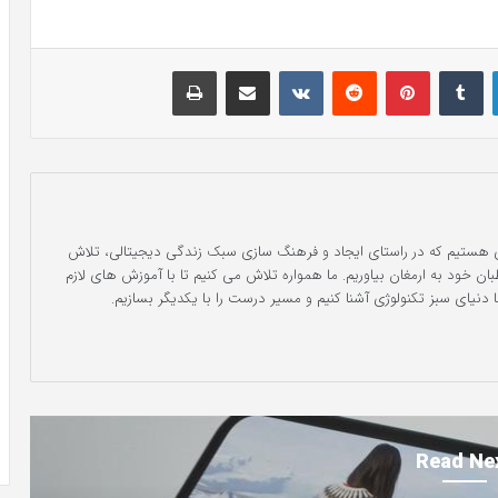
لینکدین
‫تامبلر
‫پین‌ترست
‫رددیت
‫VKontakte
اشتراک گذاری از طریق ایمیل
چاپ
ه ای هستیم که در راستای ایجاد و فرهنگ سازی سبک زندگی دیجیتالی، تلاش
بان خود به ارمغان بیاوریم. ما همواره تلاش می کنیم تا با آموزش های لازم
ا دنیای سبز تکنولوژی آشنا کنیم و مسیر درست را با یکدیگر بسازیم.
Read Ne