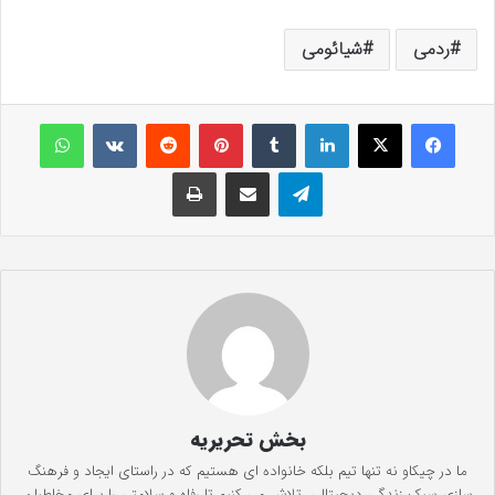
ردمی
شیائومی
فیس بوک
X
لینکدین
‫تامبلر
‫پین‌ترست
‫رددیت
‫VKontakte
واتس آپ
تلگرام
اشتراک گذاری از طریق ایمیل
چاپ
بخش تحریریه
ما در چیکاو نه تنها تیم بلکه خانواده ای هستیم که در راستای ایجاد و فرهنگ
سازی سبک زندگی دیجیتالی، تلاش می کنیم تا رفاه و سلامتی را برای مخاطبان