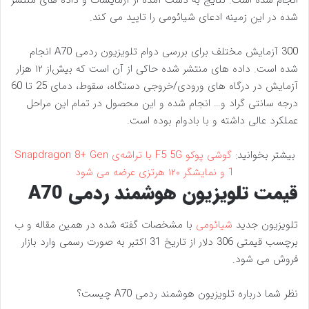
انجام شده است. نتایج به دست آمده از آزمایشات و داده های منتشر
شده در این زمینه ادعای شیائومی را تایید می کند.
300 آزمایش مختلف برای بررسی دوام تلویزیون ردمی A70 انجام
شده است. داده های منتشر شده حاکی از آن است که بیش‌از ۱۲ هزار
آزمایش در درگاه های ورودی/خروجی دستگاه، سقوط، دمای 25 تا 60
درجه سانتی گراد و… انجام شده و این محصول در تمام این مراحل
عملکرد عالی داشته و با بادوام بوده است.
بیشتر بخوانید:
گوشی پوکو F5 5G با تراشه‌ی Snapdragon 8+ Gen
1 و نمایشگر ۱۲۰ هرتزی عرضه می شود
قیمت تلویزیون هوشمند ردمی A70
تلویزیون جدید
شیائومی
با مشخصات گفته شده در همین مقاله و ب
برچسب قیمتی 306 دلار از تاریخ 31 اکتبر به صورت رسمی وارد بازار
فروش می شود.
نظر شما درباره تلویزیون هوشمند ردمی A70 چیست؟