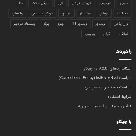
سونی
شیائومی
فروش خودرو
لنوو
مایکروسافت
متا
مدیاتک
موبایل
موتورولا
هواوی
هوش مصنوعی
واتساپ
وان پلاس
ویندوز
ویندوز 11
ویوو
پوکو
پیشنهاد سردبیر
کوالکام
گوگل
یوتیوب
راهبردها
استانداردهای انتشار در چیکاو
سیاست اصلاح خطاها (Corrections Policy)
سیاست حفظ حریم خصوصی
شرایط استفاده
قوانین اخلاقی و استقلال تحریریه
با چیکاو