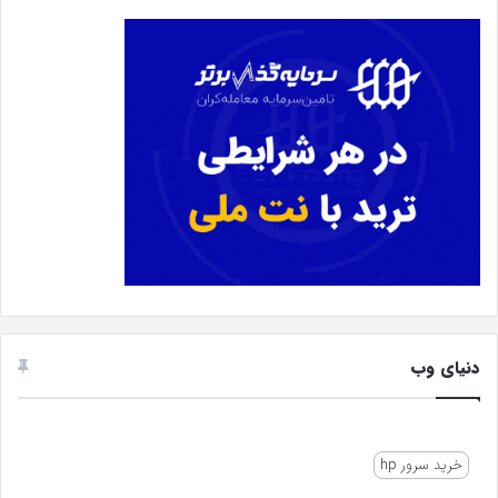
دنیای وب
خرید سرور hp