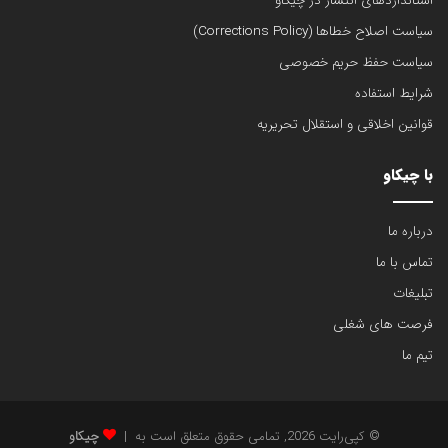
استانداردهای انتشار در چیکاو
سیاست اصلاح خطاها (Corrections Policy)
سیاست حفظ حریم خصوصی
شرایط استفاده
قوانین اخلاقی و استقلال تحریریه
با چیکاو
درباره ما
تماس با ما
تبلیغات
فرصت های شغلی
تیم ما
© کپی‌رایت 2026, تمامی حقوق متعلق است به |
چیکاو