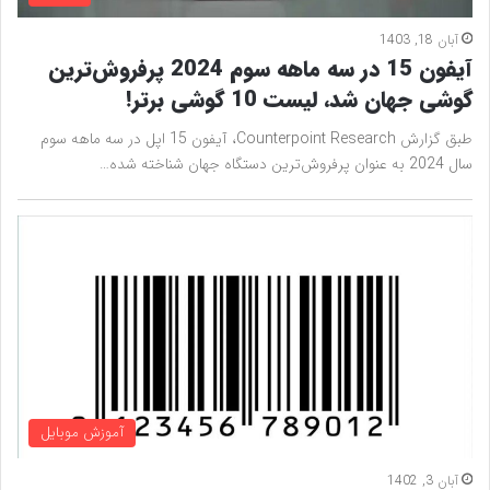
آبان 18, 1403
آیفون 15 در سه ماهه سوم 2024 پرفروش‌ترین
گوشی جهان شد، لیست 10 گوشی برتر!
طبق گزارش Counterpoint Research، آیفون 15 اپل در سه ماهه سوم
سال 2024 به عنوان پرفروش‌ترین دستگاه جهان شناخته شده…
آموزش موبایل
آبان 3, 1402