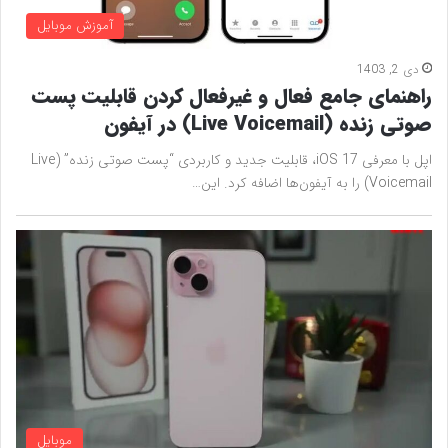
آموزش موبایل
دی 2, 1403
راهنمای جامع فعال و غیرفعال کردن قابلیت پست
صوتی زنده (Live Voicemail) در آیفون
اپل با معرفی iOS 17، قابلیت جدید و کاربردی “پست صوتی زنده” (Live
Voicemail) را به آیفون‌ها اضافه کرد. این…
موبایل