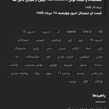
مرداد 14, 1405
قیمت ارز دیجیتال امروز چهارشنبه 14 مرداد 1405
iOS
One UI
OpenAI
آنر
اندروید
اندروید 15
اندروید 16
اوپو
اپل
اپلیکیشن
ایسوس
اینستاگرام
بازی
تسلا
تلگرام
توییتر
ردمی
ریلمی
سامسونگ
سونی
شیائومی
فروش خودرو
لنوو
مایکروسافت
متا
مدیاتک
موبایل
موتورولا
هواوی
هوش مصنوعی
واتساپ
وان پلاس
ویندوز
ویندوز 11
ویوو
پوکو
پیشنهاد سردبیر
کوالکام
گوگل
یوتیوب
راهبردها