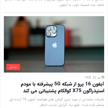
شاهد چند ضمیمه خوب به آیفون…
موبایل
مهر 22, 1402
آیفون 16 پرو از شبکه 5G پیشرفته با مودم
اسنپدراگون X75 کوالکام پشتیبانی می کند
شایعات متعددی در مورد سری گوشی های هوشمند آیفون 16 آینده اپل
منتشر شده است. طبق یک گزارش جدید، انتظار…