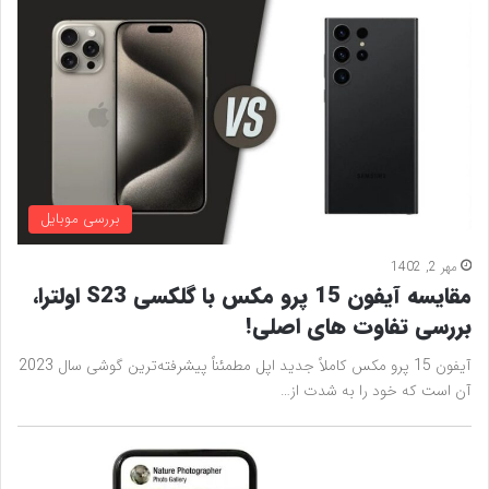
بررسی موبایل
مهر 2, 1402
مقایسه آیفون 15 پرو مکس با گلکسی S23 اولترا،
بررسی تفاوت های اصلی!
آیفون 15 پرو مکس کاملاً جدید اپل مطمئناً پیشرفته‌ترین گوشی سال 2023
آن است که خود را به شدت از…