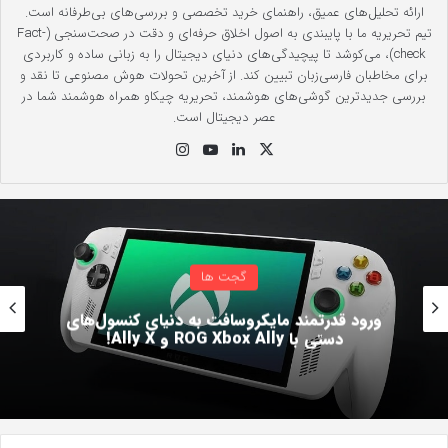
ارائه تحلیل‌های عمیق، راهنمای خرید تخصصی و بررسی‌های بی‌طرفانه است.
تیم تحریریه ما با پایبندی به اصول اخلاق حرفه‌ای و دقت در صحت‌سنجی (Fact-
check)، می‌کوشد تا پیچیدگی‌های دنیای دیجیتال را به زبانی ساده و کاربردی
برای مخاطبان فارسی‌زبان تبیین کند. از آخرین تحولات هوش مصنوعی تا نقد و
بررسی جدیدترین گوشی‌های هوشمند، تحریریه چیکاو همراه هوشمند شما در
عصر دیجیتال است.
X
لینک
یوت
این
دی
یو
ستا
ن
ب
گرام
گجت ها
مند مایکروسافت به دنیای کنسول‌های
ROG Xb و Ally X!
خدا