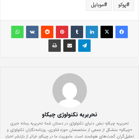
پوکو
موبایل
فیس بوک
X
لینکدین
‫تامبلر
‫پین‌ترست
‫رددیت
‫VKontakte
واتس آپ
تلگرام
اشتراک گذاری از طریق ایمیل
چاپ
تحریریه تکنولوژی چیکاو
تحریریه چیکاو؛ نبض دنیای تکنولوژی در دستان شما؛ تحریریه رسانه خبری
«چیکاو» متشکل از جمعی از متخصصان حوزه فناوری، روزنامه‌نگاران تکنولوژی و
تحلیل‌گران گجت‌های هوشمند است. ماموریت ما در چیکاو، فراتر از بازنشر اخبار؛