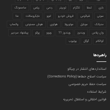
بازی
تسلا
تلگرام
توییتر
ردمی
ریلمی
سامسونگ
سونی
شیائومی
فروش خودرو
لنوو
مایکروسافت
متا
مدیاتک
موبایل
موتورولا
هواوی
هوش مصنوعی
واتساپ
وان پلاس
ویندوز
ویندوز 11
ویوو
پوکو
پیشنهاد سردبیر
کوالکام
گوگل
یوتیوب
راهبردها
استانداردهای انتشار در چیکاو
سیاست اصلاح خطاها (Corrections Policy)
سیاست حفظ حریم خصوصی
شرایط استفاده
قوانین اخلاقی و استقلال تحریریه