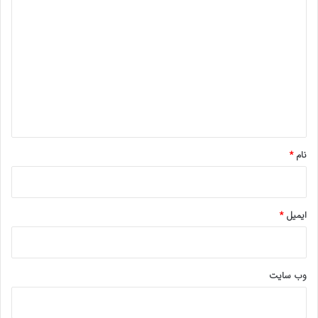
د
ی
د
گ
ا
ه
*
نام
*
ایمیل
*
وب‌ سایت