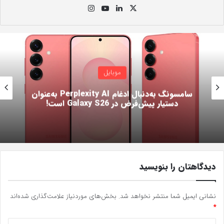
X
لینک
یوت
این
دی
یو
ستا
ن
ب
گرام
موبایل
سامسونگ Galaxy F36 5G با دریافت گواهی
بلوتوث به رونمایی نزدیک‌تر شد
دیدگاهتان را بنویسید
نشانی ایمیل شما منتشر نخواهد شد.
بخش‌های موردنیاز علامت‌گذاری شده‌اند
*