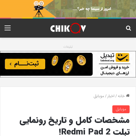
جستجو برای
منو
تبلیغات
خانه
/
اخبار
/
موبایل
موبایل
مشخصات کامل و تاریخ رونمایی
تبلت Redmi Pad 2!