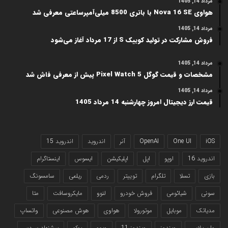
مرداد 14, 1405
هواوی Nova 16 SE با باتری 8500 میلی‌آمپرساعتی معرفی شد
مرداد 14, 1405
فروش مشارکت در تولید کوییک S از 17 مرداد آغاز می‌شود
مرداد 14, 1405
مشخصات و قیمت گوگل Pixel Watch 5 پیش از معرفی فاش شد
مرداد 14, 1405
قیمت ارز دیجیتال امروز چهارشنبه 14 مرداد 1405
iOS
One UI
OpenAI
آنر
اندروید
اندروید 15
اندروید 16
اوپو
اپل
اپلیکیشن
ایسوس
اینستاگرام
بازی
تسلا
تلگرام
توییتر
ردمی
ریلمی
سامسونگ
سونی
شیائومی
فروش خودرو
لنوو
مایکروسافت
متا
مدیاتک
موبایل
موتورولا
هواوی
هوش مصنوعی
واتساپ
وان پلاس
ویندوز
ویندوز 11
ویوو
پوکو
پیشنهاد سردبیر