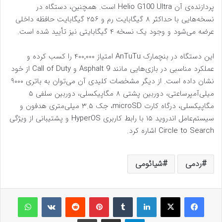
پردازنده‌ی آن Helio G100 Ultra است. همچنین، دستگاه در
نسخه‌هایی با حداکثر ۸ گیگابایت رم و ۲۵۶ گیگابایت حافظه داخلی
عرضه می‌شود و وجود یک نسخه ۴ گیگابایتی نیز تأیید شده است.
این دستگاه در بنچمارک AnTuTu امتیاز ۴۰۰,۰۰۰ را کسب کرده و
عملکرد مناسبی در بازی‌هایی مانند Asphalt 9 و Call of Duty از خود
نشان داده است. از دیگر مشخصات کلیدی آن می‌توان به باتری ۹۰۰۰
میلی‌آمپرساعتی، دوربین پشتی ۸ مگاپیکسلی، دوربین سلفی ۵
مگاپیکسلی، درگاه کارت microSD، جک ۳.۵ میلی‌متری هدفون و
سیستم‌عامل اندروید ۱۵ با رابط کاربری HyperOS و پشتیبانی از ویژگی
Circle to Search اشاره کرد.
ردمی
شیائومی
فیس بوک
X
لینکدین
‫تامبلر
‫پین‌ترست
‫رددیت
‫VKontakte
واتس آپ
تلگرام
اشتراک گذاری از طریق ایمیل
چاپ