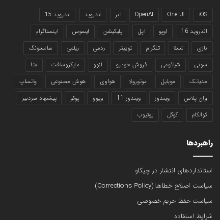
iOS
One UI
OpenAI
آنر
اندروید
اندروید 15
اندروید 16
اوپو
اپل
اپلیکیشن
ایسوس
اینستاگرام
بازی
تسلا
تلگرام
توییتر
ردمی
ریلمی
سامسونگ
سونی
شیائومی
فروش خودرو
لنوو
مایکروسافت
متا
مدیاتک
موبایل
موتورولا
هواوی
هوش مصنوعی
واتساپ
وان پلاس
ویندوز
ویندوز 11
ویوو
پوکو
پیشنهاد سردبیر
کوالکام
گوگل
یوتیوب
راهبردها
استانداردهای انتشار در چیکاو
سیاست اصلاح خطاها (Corrections Policy)
سیاست حفظ حریم خصوصی
شرایط استفاده