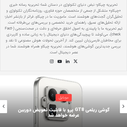
تحریریه چیکاو؛ نبض دنیای تکنولوژی در دستان شما؛ تحریریه رسانه خبری
«چیکاو» متشکل از جمعی از متخصصان حوزه فناوری، روزنامه‌نگاران تکنولوژی و
تحلیل‌گران گجت‌های هوشمند است. ماموریت ما در چیکاو، فراتر از بازنشر اخبار؛
ارائه تحلیل‌های عمیق، راهنمای خرید تخصصی و بررسی‌های بی‌طرفانه است.
تیم تحریریه ما با پایبندی به اصول اخلاق حرفه‌ای و دقت در صحت‌سنجی (Fact-
check)، می‌کوشد تا پیچیدگی‌های دنیای دیجیتال را به زبانی ساده و کاربردی
برای مخاطبان فارسی‌زبان تبیین کند. از آخرین تحولات هوش مصنوعی تا نقد و
بررسی جدیدترین گوشی‌های هوشمند، تحریریه چیکاو همراه هوشمند شما در
عصر دیجیتال است.
X
لینک
یوت
این
دی
یو
ستا
ن
ب
گرام
بررسی موبایل
مسابقه باتری پرچمداران؛ پیروزی پیکسل 10 در
تست دوام!