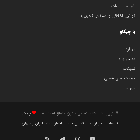
شرایط استفاده
گجت‌های هوشمند در داخل کشور را به یکی از پربیننده‌ترین
بخش‌های خبری تبدیل کرده است.
قوانین اخلاقی و استقلال تحریریه
تاثیر طرح رجیستری و تعرفه‌های جدید بر بازار تلفن
با چیکاو
همراه
موضوع واردات گوشی‌های هوشمند، تغییرات تعرفه گمرکی، ثبت
درباره ما
مسافری و جزییات اجرایی طرح رجیستری، مستقیماً روی قدرت خرید
تماس با ما
کاربران تاثیرگذار است. برای خریداران بسیار مهم است که بدانند چه
تبلیغات
زمانی برای ارتقای تجهیزات کامپیوتری یا موبایل خود اقدام کنند. ما در
بخش سخت‌افزار چیکاو، ابلاغیه‌ها و مصوبات رسمی را با زبان ساده و
فرصت های شغلی
کاربردی تحلیل می‌کنیم تا راهنمای خرید مطمئنی برای شما باشیم.
تیم ما
روند توسعه و تولید گوشی‌های هوشمند ایرانی
طراحی، مونتاژ و تولید تلفن‌های همراه با نشان‌های تجاری داخلی،
© کپی‌رایت 2026, تمامی حقوق متعلق است به |
چیکاو
موضوعی است که موافقان و منتقدان زیادی دارد. رسانه چیکاو با
تبلیغات
درباره ما
تماس با ما
اخبار سینما ایران و جهان
بررسی کارشناسی قطعات، توان پردازشی، کیفیت ساخت و
قیمت‌گذاری این محصولات، نقد و بررسی‌های بی‌طرفانه‌ای را منتشر
یوتیوب
اینستاگرام
تلگرام
خوراک
می‌کند تا مخاطب ایرانی با آگاهی کامل دست به انتخاب بزند.