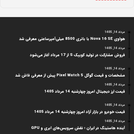
گرفته تا معرفی آخرین دستاوردهای شرکت‌های دانش‌بنیان، همه
رویدادها در این بخش به دقت بررسی می‌شوند.
نگاه تحلیلی به مسائل بومی تکنولوژی کمک می‌کند تا مخاطبان به
جای مواجهه با خبرهای خام، ابعاد فنی و اقتصادی تصمیمات و ابداعات
مرداد 14, 1405
جدید را درک کنند. هدف ما در چیکاو، ایجاد بستری پویا برای
هواوی Nova 16 SE با باتری 8500 میلی‌آمپرساعتی معرفی شد
مستندسازی رشد و چالش‌های فناوری در کشور است.
مرداد 14, 1405
بررسی و تحلیل اکوسیستم استارتاپی و
فروش مشارکت در تولید کوییک S از 17 مرداد آغاز می‌شود
شرکت‌های دانش‌بنیان کشور
مرداد 14, 1405
مشخصات و قیمت گوگل Pixel Watch 5 پیش از معرفی فاش شد
یکی از پایه‌های اصلی
اخبار فناوری ایران
، جریان نوآوری در شرکت‌های
نوپا و دانش‌بنیان است که علی‌رغم محدودیت‌ها، موتور محرکه اقتصاد
مرداد 14, 1405
قیمت ارز دیجیتال امروز چهارشنبه 14 مرداد 1405
دیجیتال کشور محسوب می‌شوند.
چالش‌های سرمایه‌گذاری خطرپذیر و بقای پلتفرم‌های
مرداد 14, 1405
بومی
قیمت خودرو در بازار آزاد امروز چهارشنبه 14 مرداد 1405
مرداد 14, 1405
جذب سرمایه همواره یکی از دغدغه‌های اصلی بنیان‌گذاران
آینده هاستینگ در ایران ؛ نقش سرویس‌های ابری و GPU
استارتاپ‌ها در ایران بوده است. نوسانات اقتصادی و چالش‌های